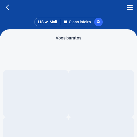
LIS
Mali
O ano inteiro
Voos baratos