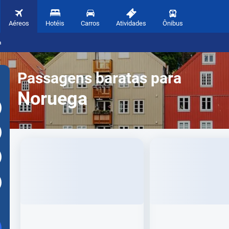
Aéreos
Hotéis
Carros
Atividades
Ônibus
a
Passagens baratas para
Noruega