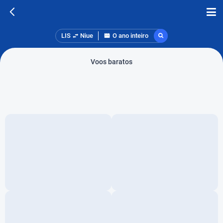
LIS
Niue
O ano inteiro
Voos baratos