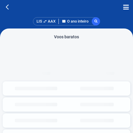
LIS
AAX
O ano inteiro
Voos baratos