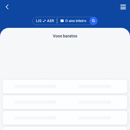
LIS
AER
O ano inteiro
Voos baratos