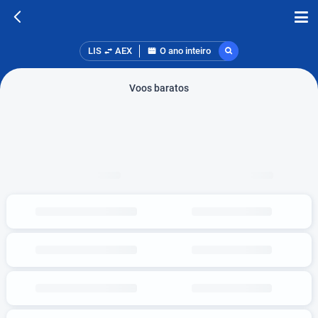
LIS
AEX
O ano inteiro
Voos baratos