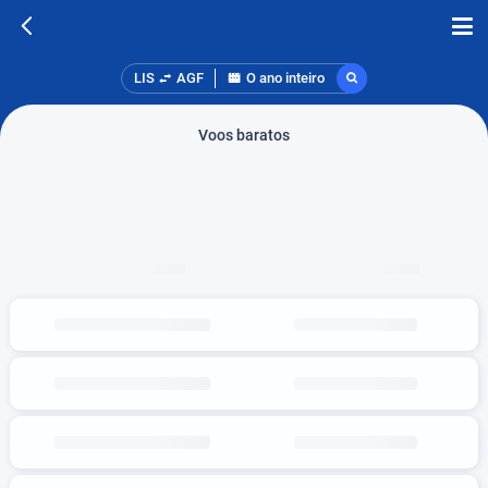
LIS
AGF
O ano inteiro
Voos baratos