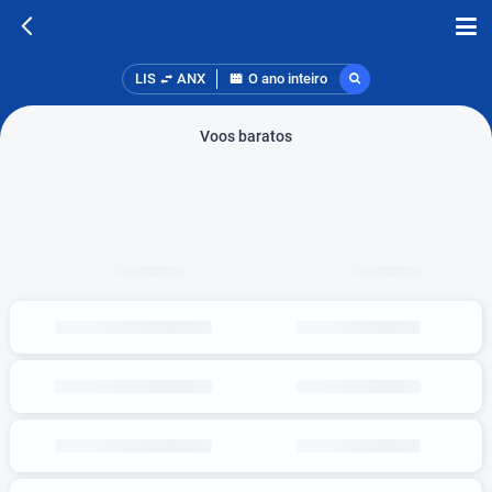
LIS
ANX
O ano inteiro
Voos baratos