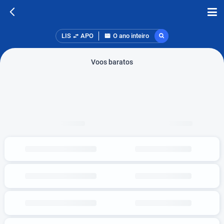
LIS
APO
O ano inteiro
Voos baratos