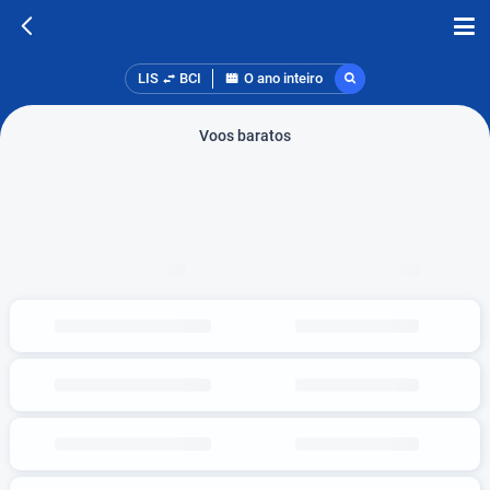
LIS
BCI
O ano inteiro
Voos baratos