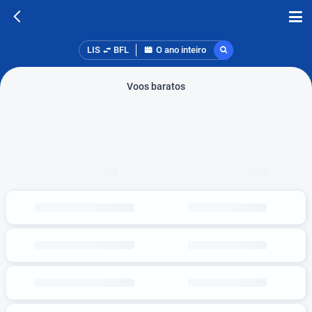
LIS
BFL
O ano inteiro
Voos baratos