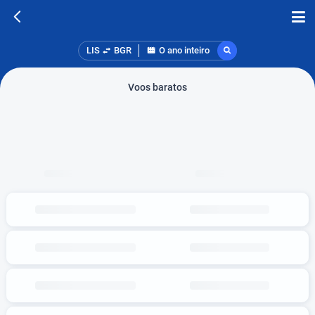
LIS
BGR
O ano inteiro
Voos baratos