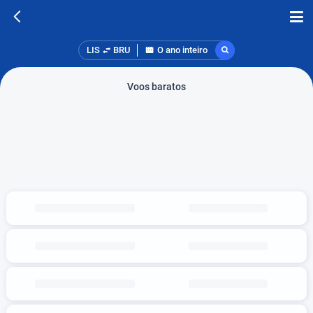
LIS
BRU
O ano inteiro
Voos baratos