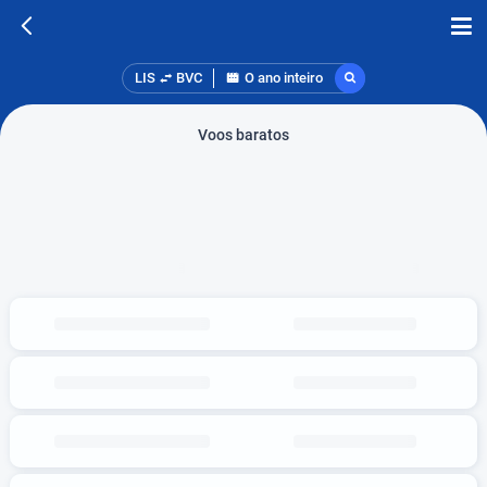
LIS
BVC
O ano inteiro
Voos baratos