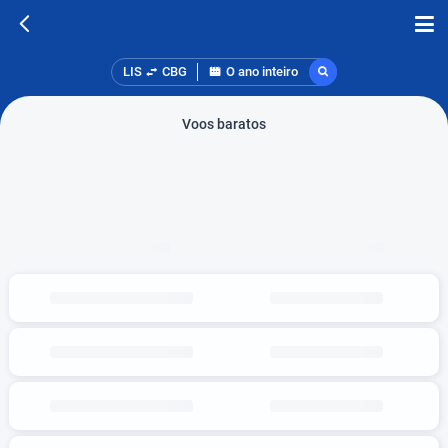
LIS
CBG
O ano inteiro
Voos baratos