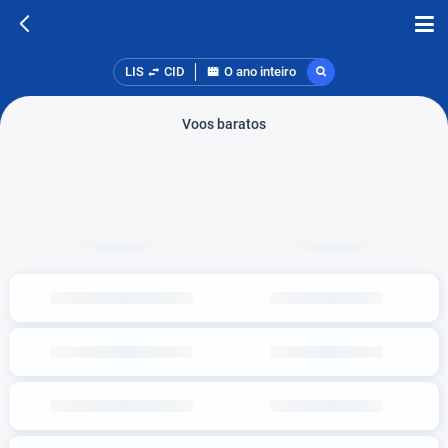
LIS
CID
O ano inteiro
Voos baratos