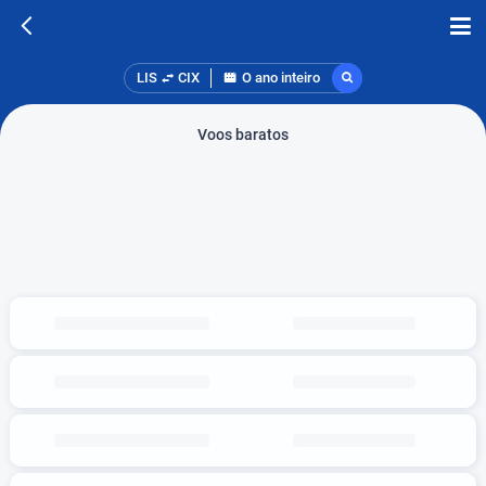
LIS
CIX
O ano inteiro
Voos baratos