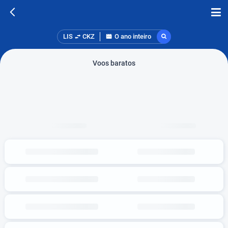
LIS
CKZ
O ano inteiro
Voos baratos