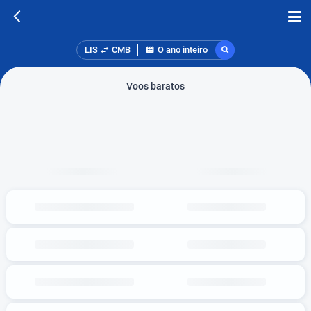
LIS
CMB
O ano inteiro
Voos baratos