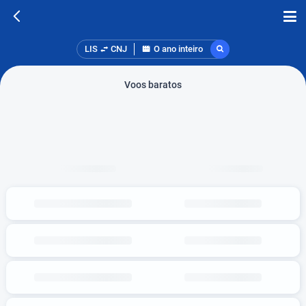
LIS
CNJ
O ano inteiro
Voos baratos