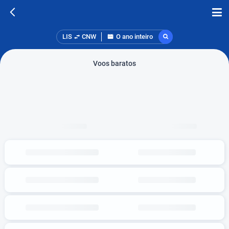
LIS
CNW
O ano inteiro
Voos baratos