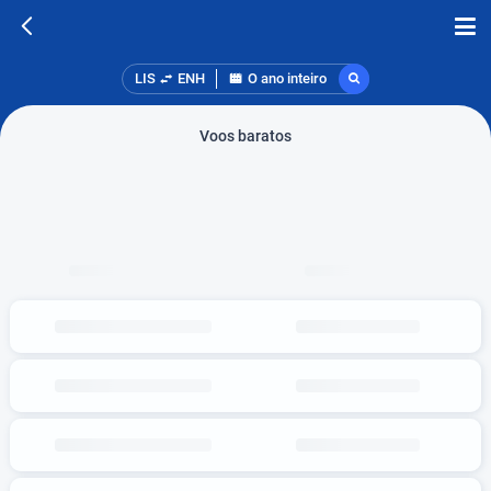
LIS
ENH
O ano inteiro
Voos baratos