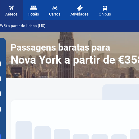
Aéreos
Hotéis
Carros
Atividades
Ônibus
R) a partir de Lisboa (LIS)
Passagens baratas para
Nova York a partir de €35