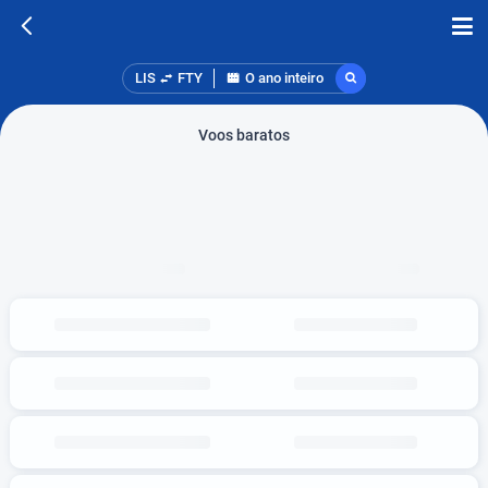
LIS
FTY
O ano inteiro
Voos baratos