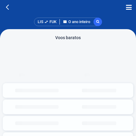
LIS
FUK
O ano inteiro
Voos baratos