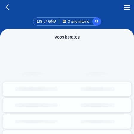
LIS
GNV
O ano inteiro
Voos baratos