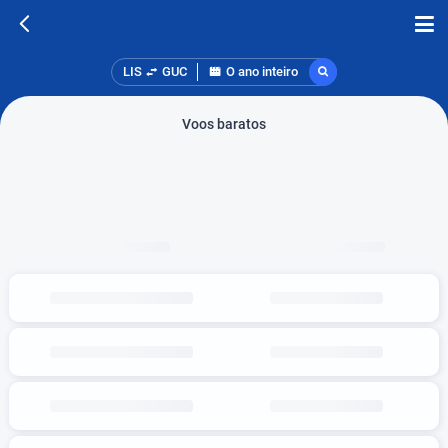
LIS
GUC
O ano inteiro
Voos baratos