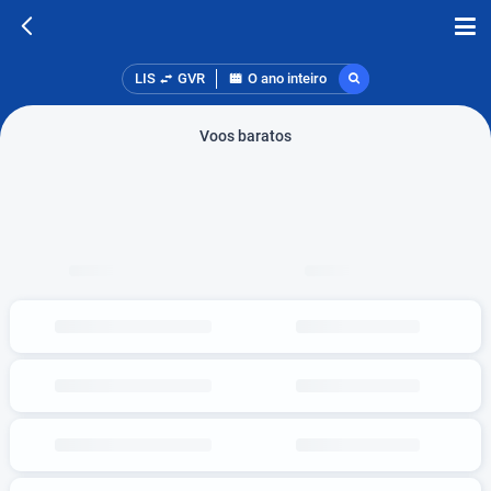
LIS
GVR
O ano inteiro
Voos baratos