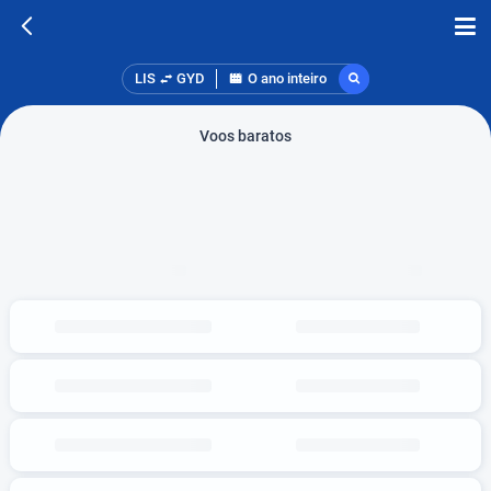
LIS
GYD
O ano inteiro
Voos baratos