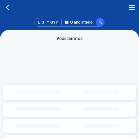
LIS
GYY
O ano inteiro
Voos baratos