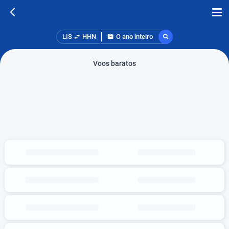
LIS
HHN
O ano inteiro
Voos baratos