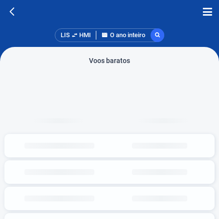
LIS
HMI
O ano inteiro
Voos baratos