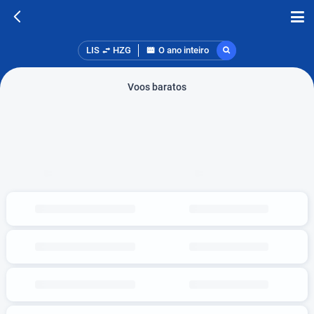
LIS
HZG
O ano inteiro
Voos baratos