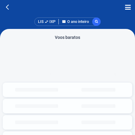
LIS
IXP
O ano inteiro
Voos baratos