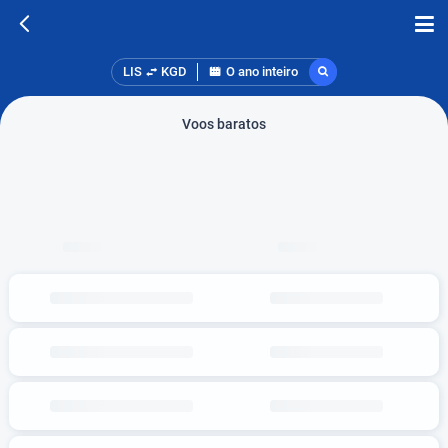
LIS
KGD
O ano inteiro
Voos baratos