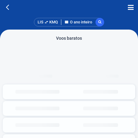
LIS
KMQ
O ano inteiro
Voos baratos