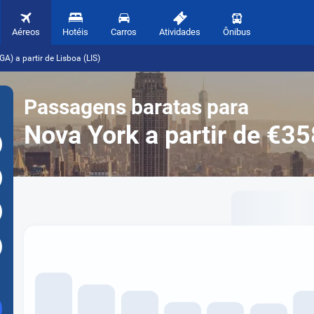
Aéreos
Hotéis
Carros
Atividades
Ônibus
A) a partir de Lisboa (LIS)
Passagens baratas para
Nova York a partir de €35