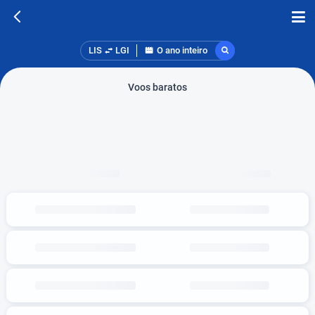
LIS
LGI
O ano inteiro
Voos baratos