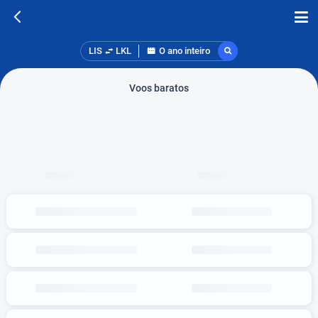
LIS
LKL
O ano inteiro
Voos baratos