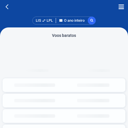
LIS
LPL
O ano inteiro
Voos baratos