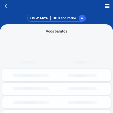
LIS
MWA
O ano inteiro
Voos baratos