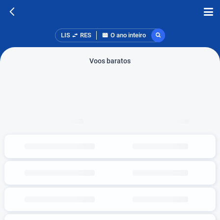
LIS
RES
O ano inteiro
Voos baratos