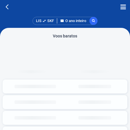
LIS
SKF
O ano inteiro
Voos baratos