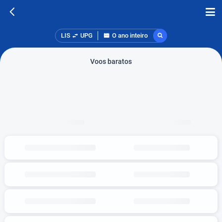
LIS
UPG
O ano inteiro
Voos baratos