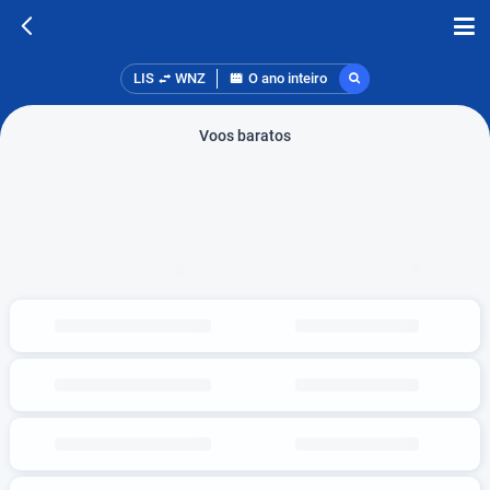
LIS
WNZ
O ano inteiro
Voos baratos