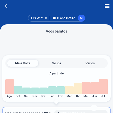
LIS
YTO
O ano inteiro
Voos baratos
Ida e Volta
Só ida
Vários
A partir de
Ago.
Set.
Out.
Nov.
Dez.
Jan.
Fev.
Mar.
Abr.
Mai.
Jun.
Jul.