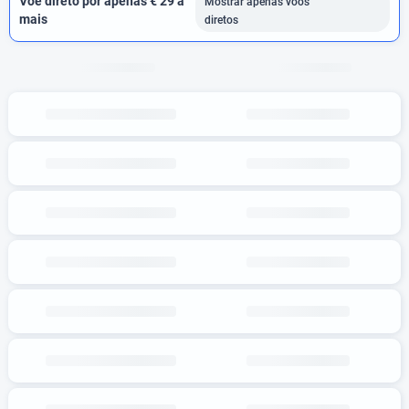
Voe direto por apenas € 29 a
Mostrar apenas voos
mais
diretos