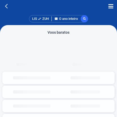
LIS
ZUH
O ano inteiro
Voos baratos