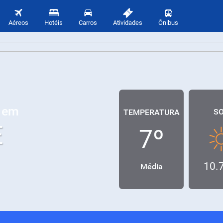
Aéreos
Hotéis
Carros
Atividades
Ônibus
o em
S
TEMPERATURA
E
7º
10.
Média