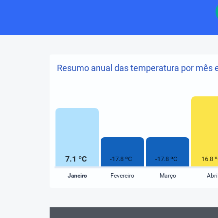
Resumo anual das temperatura por mês e
7.1 ºC
-17.8 ºC
-17.8 ºC
16.8 