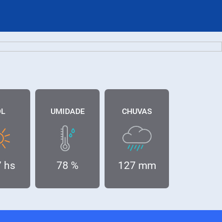
OL
UMIDADE
CHUVAS
7 hs
78 %
127 mm