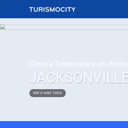
Clima e Temperatura em Ener
JACKSONVILL
VER O ANO TODO