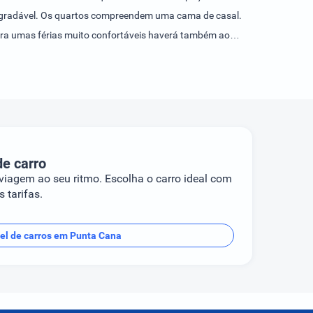
s agradável. Os quartos compreendem uma cama de casal.
ara umas férias muito confortáveis haverá também ao
 também chinelos. Um duche faz parte das instalações
familiares e quartos para não-fumadores.O hotel dispõe
 Spa, assim como, mediante taxa extra, kitesurf,
gimes de alojamento. Os hóspedes poderão optar por
de carro
 viagem ao seu ritmo. Escolha o carro ideal com
 tarifas.
el de carros em Punta Cana