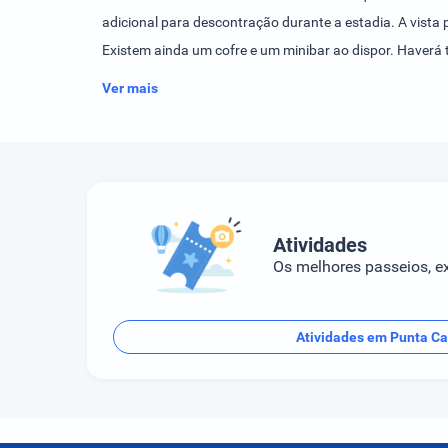
adicional para descontração durante a estadia. A vist
Existem ainda um cofre e um minibar ao dispor. Haverá
dispor acesso à Internet, um telefone, uma televisão, u
Ver mais
das casas de banho. Um secador de cabelo e roupões de
de uma piscina e uma piscina exterior. No que se refere 
mergulho e massagens. Divertimento e entretenimento 
estadias em regime de meia-pensão e pensão completa. 
Atividades
Os melhores passeios, ex
Atividades em Punta C