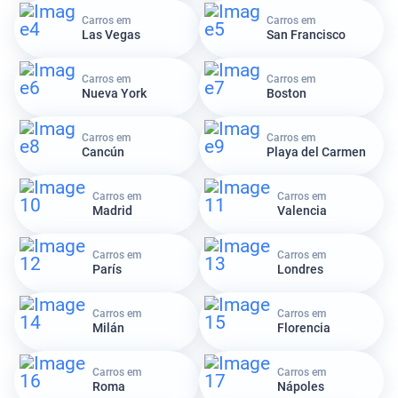
Carros em
Carros em
Las Vegas
San Francisco
Carros em
Carros em
Nueva York
Boston
Carros em
Carros em
Cancún
Playa del Carmen
Carros em
Carros em
Madrid
Valencia
Carros em
Carros em
París
Londres
Carros em
Carros em
Milán
Florencia
Carros em
Carros em
Roma
Nápoles